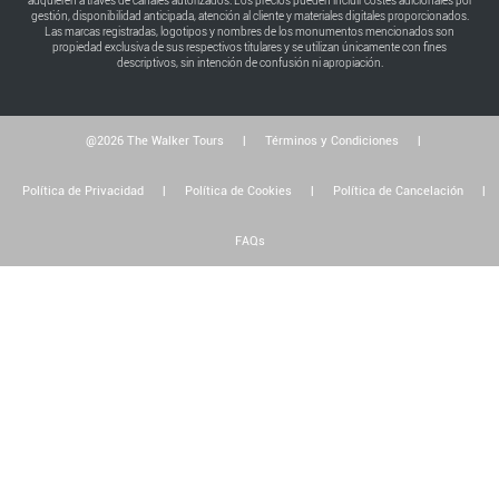
adquieren a través de canales autorizados. Los precios pueden incluir costes adicionales por
gestión, disponibilidad anticipada, atención al cliente y materiales digitales proporcionados.
Las marcas registradas, logotipos y nombres de los monumentos mencionados son
propiedad exclusiva de sus respectivos titulares y se utilizan únicamente con fines
descriptivos, sin intención de confusión ni apropiación.
@2026 The Walker Tours
|
Términos y Condiciones
|
Política de Privacidad
|
Política de Cookies
|
Política de Cancelación
|
FAQs