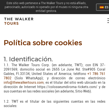
Este sitio web pertenece a The Walker Tours y no está afiliado,
patrocinado, autorizado ni operado por el museo ni ninguna otra
ES
entidad gestora.
Política sobre cookies
1. Identificación.
1.1. The Walker Tours Corp. (en adelante, TWT); con EIN 37-
2091569; domicilio social en 2655 Le June Rd. Ste#905 Coral
Gables, Fl.33134, United States of America; teléfono
+1 786 761
7802
(Solo WhatsApp); y dirección de correo electrónico
info@thewalkertours.com
; es el titular del sitio web ubicado en la
dirección de Internet https://colosseumdiroma-tickets.com/ y de
sus cuentas en las redes sociales (en adelante, Sitio Web).
1.2. TWT es el titular de las siguientes cuentas en las redes
sociales: