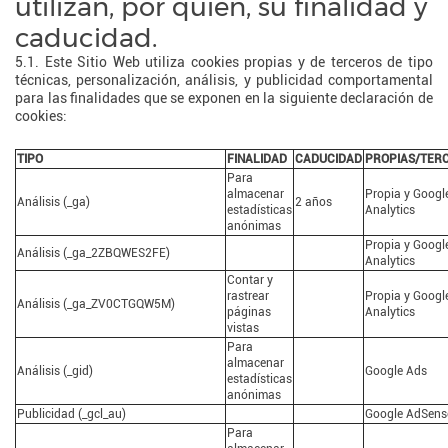
utilizan, por quién, su finalidad y
caducidad.
5.1. Este Sitio Web utiliza cookies propias y de terceros de tipo
técnicas, personalización, análisis, y publicidad comportamental
para las finalidades que se exponen en la siguiente declaración de
cookies:
TIPO
FINALIDAD
CADUCIDAD
PROPIAS/TER
Para
almacenar
Propia y Googl
Análisis (_ga)
2 años
estadísticas
Analytics
anónimas
Propia y Googl
Análisis (_ga_2ZBQWES2FE)
Analytics
Contar y
rastrear
Propia y Googl
Análisis (_ga_ZV0CTGQW5M)
páginas
Analytics
vistas
Para
almacenar
Análisis (_gid)
Google Ads
estadísticas
anónimas
Publicidad (_gcl_au)
Google AdSens
Para