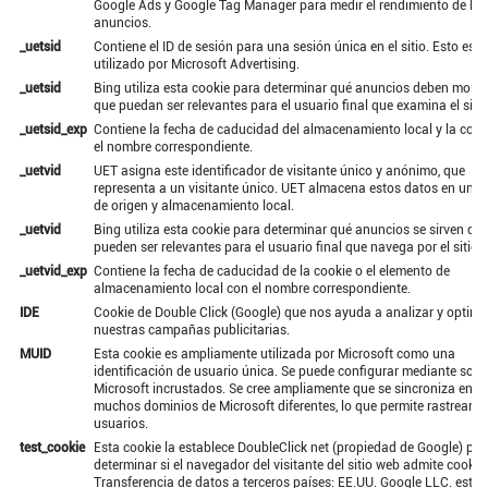
Google Ads y Google Tag Manager para medir el rendimiento de los
anuncios.
_uetsid
Contiene el ID de sesión para una sesión única en el sitio. Esto es
utilizado por Microsoft Advertising.
_uetsid
Bing utiliza esta cookie para determinar qué anuncios deben mostr
que puedan ser relevantes para el usuario final que examina el sitio
_uetsid_exp
Contiene la fecha de caducidad del almacenamiento local y la cook
el nombre correspondiente.
_uetvid
UET asigna este identificador de visitante único y anónimo, que
representa a un visitante único. UET almacena estos datos en una 
de origen y almacenamiento local.
_uetvid
Bing utiliza esta cookie para determinar qué anuncios se sirven qu
pueden ser relevantes para el usuario final que navega por el sitio.
_uetvid_exp
Contiene la fecha de caducidad de la cookie o el elemento de
almacenamiento local con el nombre correspondiente.
IDE
Cookie de Double Click (Google) que nos ayuda a analizar y optimi
nuestras campañas publicitarias.
MUID
Esta cookie es ampliamente utilizada por Microsoft como una
identificación de usuario única. Se puede configurar mediante scrip
Microsoft incrustados. Se cree ampliamente que se sincroniza entre
muchos dominios de Microsoft diferentes, lo que permite rastrear a 
usuarios.
test_cookie
Esta cookie la establece DoubleClick net (propiedad de Google) par
determinar si el navegador del visitante del sitio web admite cookie
Transferencia de datos a terceros países: EE.UU. Google LLC. está