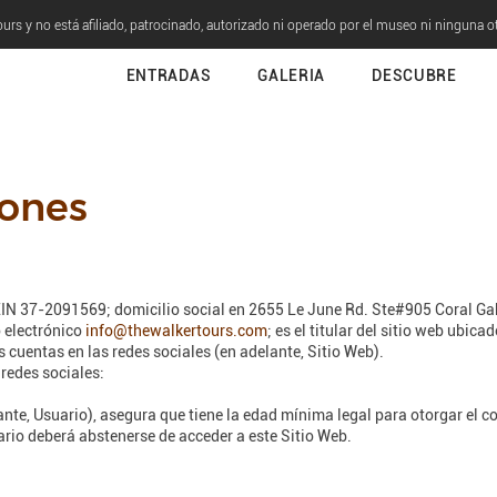
urs y no está afiliado, patrocinado, autorizado ni operado por el museo ni ninguna o
ENTRADAS
GALERIA
DESCUBRE
iones
 EIN 37-2091569; domicilio social en 2655 Le June Rd. Ste#905 Coral Gab
 electrónico
info@thewalkertours.com
; es el titular del sitio web ubica
uentas en las redes sociales (en adelante, Sitio Web).
 redes sociales:
nte, Usuario), asegura que tiene la edad mínima legal para otorgar el co
ario deberá abstenerse de acceder a este Sitio Web.