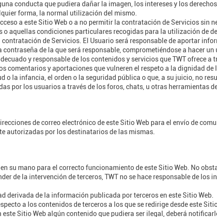
una conducta que pudiera dañar la imagen, los intereses y los derechos 
lquier forma, la normal utilización del mismo.
acceso a este Sitio Web o a no permitir la contratación de Servicios sin 
s o aquellas condiciones particulares recogidas para la utilización de d
a contratación de Servicios. El Usuario será responsable de aportar info
a contraseña de la que será responsable, comprometiéndose a hacer un u
adecuado y responsable de los contenidos y servicios que TWT ofrece a t
los comentarios y aportaciones que vulneren el respeto a la dignidad de
d o la infancia, el orden o la seguridad pública o que, a su juicio, no r
as por los usuarios a través de los foros, chats, u otras herramientas d
direcciones de correo electrónico de este Sitio Web para el envío de com
e autorizadas por los destinatarios de las mismas.
 en su mano para el correcto funcionamiento de este Sitio Web. No obstan
der de la intervención de terceros, TWT no se hace responsable de los 
ad derivada de la información publicada por terceros en este Sitio Web.
pecto a los contenidos de terceros a los que se redirige desde este Siti
n este Sitio Web algún contenido que pudiera ser ilegal, deberá notificar