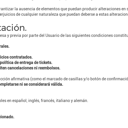
rantizar la ausencia de elementos que puedan producir alteraciones en su
rjuicios de cualquier naturaleza que puedan deberse a estas alteracion
tación.
esa y previa por parte del Usuario de las siguientes condiciones constit
rales.
vicios contratados.
olítica de entrega de tickets.
iten cancelaciones ni reembolsos.
ción afirmativa (como el marcado de casillas y/o botón de confirmació
ompletarse ni se considerará válida.
es en español, inglés, francés, italiano y alemán.
ccionado.