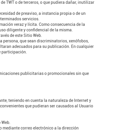
de TWT o de terceros, o que pudiera dañar, inutilizar
necesidad de preaviso, a instancia propia o de un
eterminados servicios.
rmación veraz y lícita. Como consecuencia de la
so diligente y confidencial de la misma.
ravés de este Sitio Web.
 la persona, que sean discriminatorios, xenófobos,
esultaran adecuados para su publicación. En cualquier
e participación.
unicaciones publicitarias o promocionales sin que
te, teniendo en cuenta la naturaleza de Internet y
inconvenientes que pudieran ser causados al Usuario
o Web.
lo mediante correo electrónico a la dirección