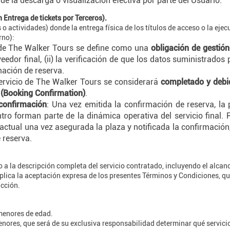
de la descarga o visualización efectiva por parte del Usuario.
 Entrega de tickets por Terceros).
 o actividades) donde la entrega física de los títulos de acceso o la eje
rno):
 de The Walker Tours se define como una
obligación de gestió
edor final, (ii) la verificación de que los datos suministrados
rmación de reserva.
servicio de The Walker Tours se considerará
completado y debi
 (Booking Confirmation)
.
 confirmación
: Una vez emitida la confirmación de reserva, la p
ntro forman parte de la dinámica operativa del servicio final.
tual una vez asegurada la plaza y notificada la confirmación,
 reserva.
o a la descripción completa del servicio contratado, incluyendo el alca
mplica la aceptación expresa de los presentes Términos y Condiciones, q
acción.
 menores de edad.
enores, que será de su exclusiva responsabilidad determinar qué servici