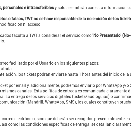
 personales e intransferibles
y solo se emitirán con esta información c
etos o falsos, TWT no se hace responsable de la no emisión de los ticke
modificación ni acceso.
dicados faculta a TWT a considerar el servicio como
'No Presentado' (No
io.
reo facilitado por el Usuario en los siguientes plazos:
tratada.
elación, los tickets podrán enviarse hasta 1 hora antes del inicio de la 
 ticket por email y, adicionalmente, podremos enviarlo por WhatsApp y
los mismos canales. Esta política de entrega es comunicada claramente 
a. La entrega de los servicios digitales (tickets/audioguías) o confirma
omunicación (Mandrill, WhatsApp, SMS), los cuales constituyen prueba f
r correo electrónico, sino que deberán ser recogidos presencialmente en
, así como las condiciones específicas de entrega, se detallan clarament