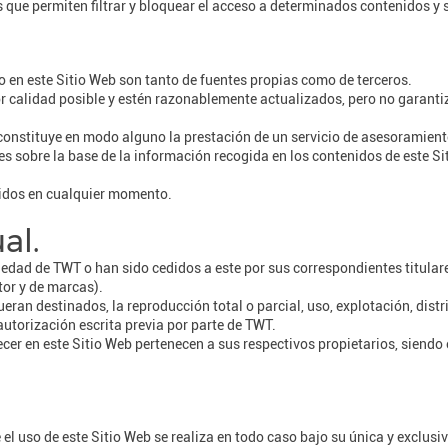
que permiten filtrar y bloquear el acceso a determinados contenidos y s
o en este Sitio Web son tanto de fuentes propias como de terceros.
 calidad posible y estén razonablemente actualizados, pero no garantiza 
 constituye en modo alguno la prestación de un servicio de asesoramient
s sobre la base de la información recogida en los contenidos de este S
nidos en cualquier momento.
al.
iedad de TWT o han sido cedidos a este por sus correspondientes titula
tor y de marcas).
ueran destinados, la reproducción total o parcial, uso, explotación, dis
 autorización escrita previa por parte de TWT.
er en este Sitio Web pertenecen a sus respectivos propietarios, siendo
el uso de este Sitio Web se realiza en todo caso bajo su única y exclusi