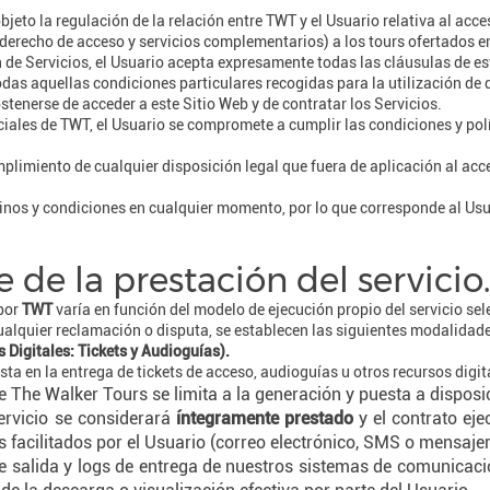
jeto la regulación de la relación entre TWT y el Usuario relativa al acce
derecho de acceso y servicios complementarios) a los tours ofertados en
 de Servicios, el Usuario acepta expresamente todas las cláusulas de es
todas aquellas condiciones particulares recogidas para la utilización de
stenerse de acceder a este Sitio Web y de contratar los Servicios.
ociales de TWT, el Usuario se compromete a cumplir las condiciones y pol
limiento de cualquier disposición legal que fuera de aplicación al acce
inos y condiciones en cualquier momento, por lo que corresponde al Usuar
e de la prestación del servicio.
 por
TWT
varía en función del modelo de ejecución propio del servicio sel
cualquier reclamación o disputa, se establecen las siguientes modalidad
 Digitales: Tickets y Audioguías).
sta en la entrega de tickets de acceso, audioguías u otros recursos digi
e The Walker Tours se limita a la generación y puesta a disposic
servicio se considerará
íntegramente prestado
y el contrato ej
es facilitados por el Usuario (correo electrónico, SMS o mensajer
de salida y logs de entrega de nuestros sistemas de comunicaci